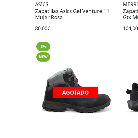
ASICS
MERR
Zapatillas Asics Gel Venture 11
Zapati
Mujer Rosa
Gtx Mu
80,00€
104,0
8%
NEW
AGOTADO