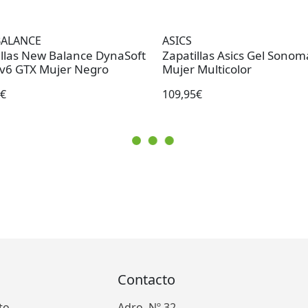
BALANCE
ASICS
illas New Balance DynaSoft
Zapatillas Asics Gel Sonom
l v6 GTX Mujer Negro
Mujer Multicolor
0€
109,95€
Contacto
to
Adro, Nº 32