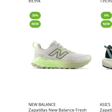
89,95€
139,9
30%
6%
NEW
NEW
NEW BALANCE
ASICS
Zapatillas New Balance Fresh
Zapati