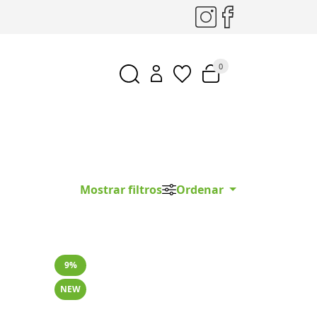
0
Mostrar filtros
Ordenar
9%
NEW